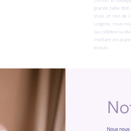
confort et d’élég
grande taille doi
style, et non de
Lingerie, nous n
qui célèbre la di
mettant en avant 
exquis.
No
Nous nous 