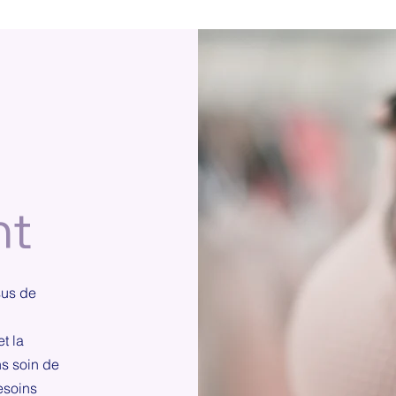
nt
sus de
t la
ns soin de
esoins