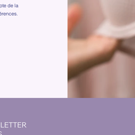
pte de la
férences.
SLETTER
S