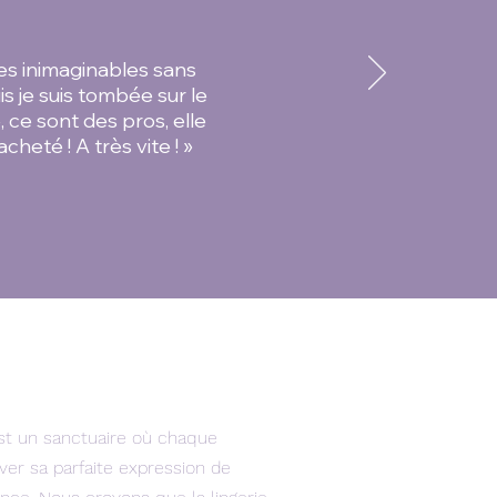
ues inimaginables sans
s je suis tombée sur le
ce sont des pros, elle
heté ! A très vite ! »
st un sanctuaire où chaque
er sa parfaite expression de