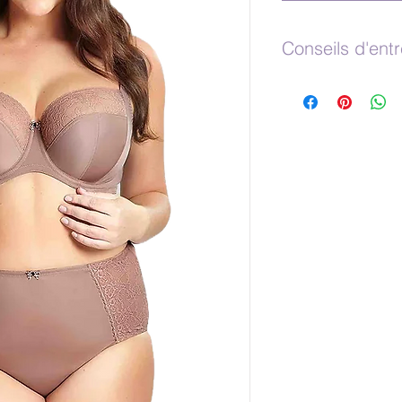
Conseils d'entr
Passé Simple vous 
lingerie à la main l
couleurs similaires.
ne pas utiliser de ja
machine pour garder