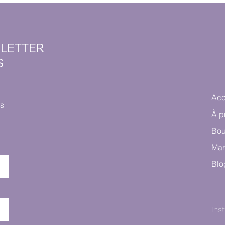
SLETTER
S
Acc
es
À p
Bou
Mar
Blo
Ins