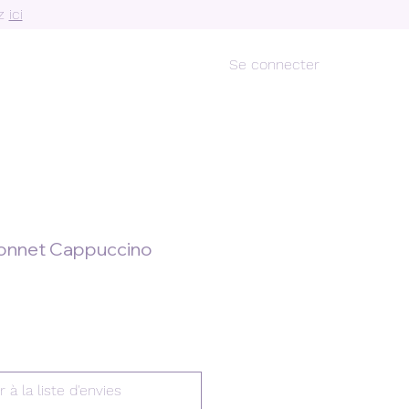
ez
ici
Se connecter
connet Cappuccino
r à la liste d'envies