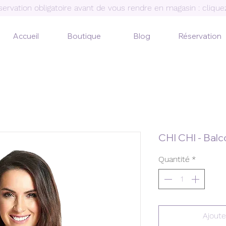
ervation obligatoire avant de vous rendre en magasin :
cliqu
Accueil
Boutique
Blog
Réservation
CHI CHI - Bal
Quantité
*
Ajoute