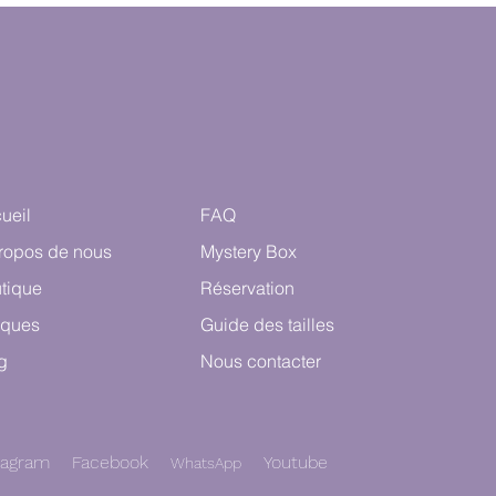
ueil
FAQ
ropos de nous
Mystery Box
tique
Réservation
ques
Guide des tailles
g
Nous contacter
tagram
Facebook
Youtube
Wha
t
sApp